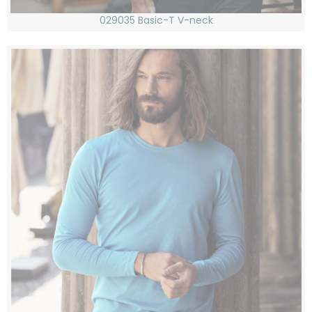
029035 Basic-T V-neck