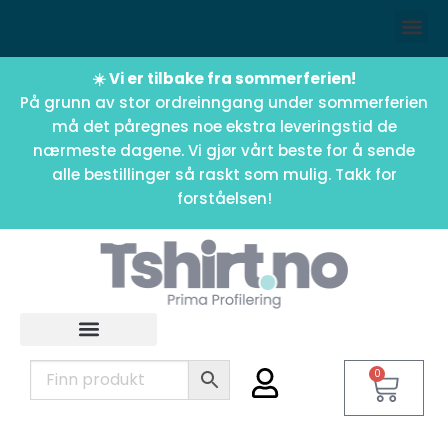
☀️ Vi er tilbake fra sommerferien!
På grunn av stor ordreinngang under sommerferien
må det påregnes noe ekstra leveringstid de
nærmeste dagene. Vi gjør vårt beste for å sende
alle bestillinger så raskt som mulig. Takk for
forståelsen!
0