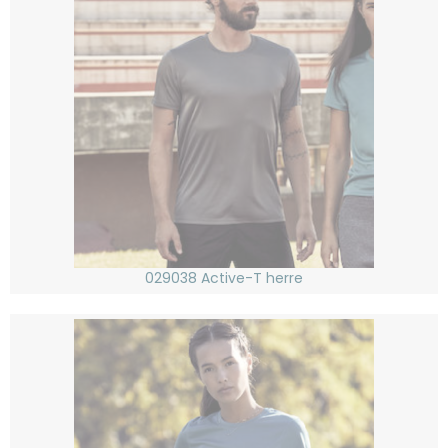
029038 Active-T herre