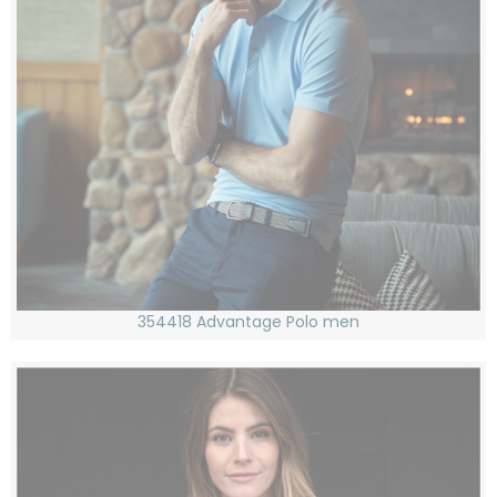
354418 Advantage Polo men