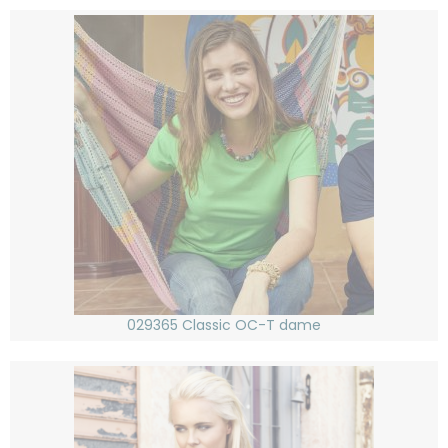
029365 Classic OC-T dame