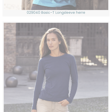
029040 Basic-T Longsleeve herre