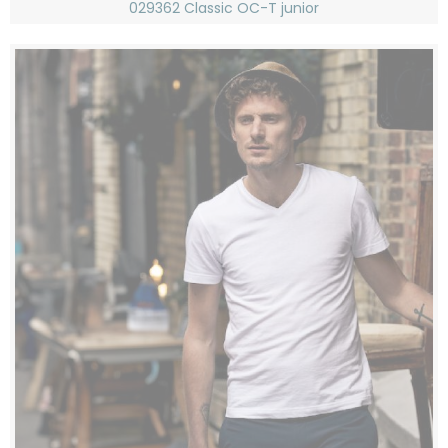
029362 Classic OC-T junior