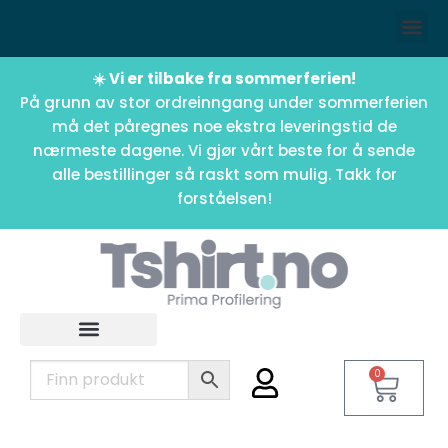
☀️ Vi er tilbake fra sommerferien!
På grunn av stor ordreinngang under sommerferien
må det påregnes noe ekstra leveringstid de
nærmeste dagene. Vi gjør vårt beste for å sende
alle bestillinger så raskt som mulig. Takk for
forståelsen!
0