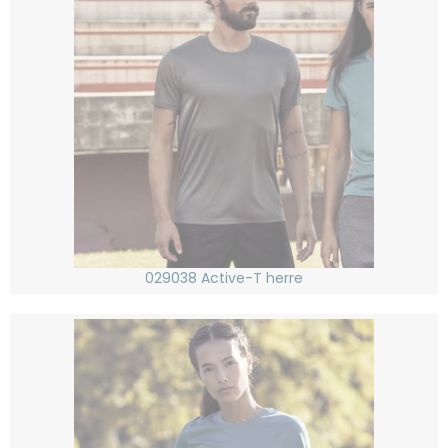
029038 Active-T herre