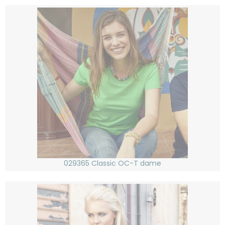
029365 Classic OC-T dame