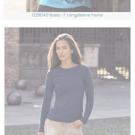
029040 Basic-T Longsleeve herre