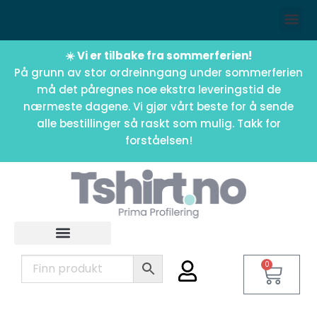
☀️ Vi er tilbake fra sommerferien!
På grunn av stor ordreinngang under sommerferien
må det påregnes noe ekstra leveringstid de
nærmeste dagene. Vi gjør vårt beste for å sende
alle bestillinger så raskt som mulig. Takk for
forståelsen!
0