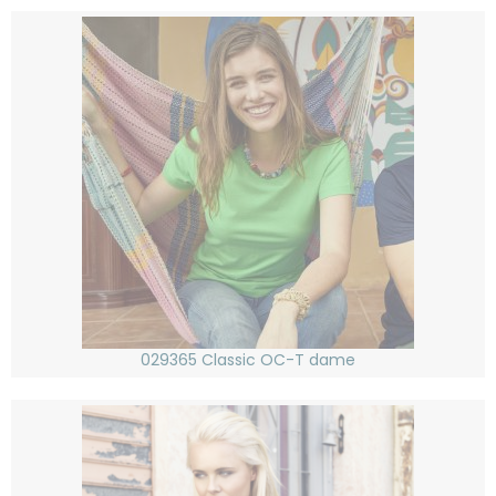
029365 Classic OC-T dame