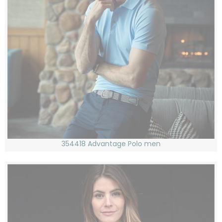
354418 Advantage Polo men