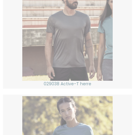
029038 Active-T herre