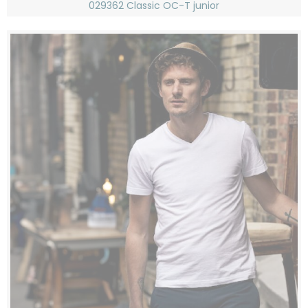
029362 Classic OC-T junior