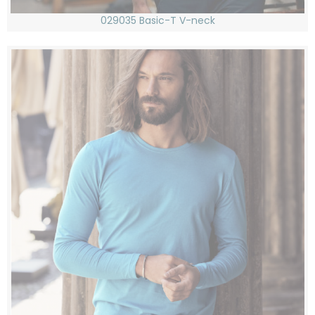
029035 Basic-T V-neck