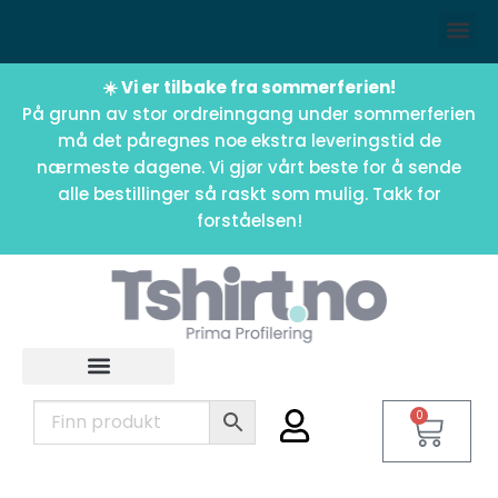
☀️ Vi er tilbake fra sommerferien!
På grunn av stor ordreinngang under sommerferien
må det påregnes noe ekstra leveringstid de
nærmeste dagene. Vi gjør vårt beste for å sende
alle bestillinger så raskt som mulig. Takk for
forståelsen!
0