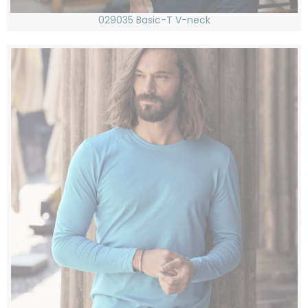
029035 Basic-T V-neck