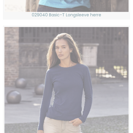
029040 Basic-T Longsleeve herre