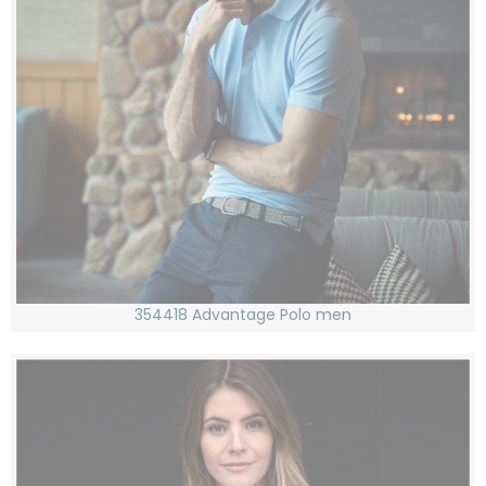
354418 Advantage Polo men