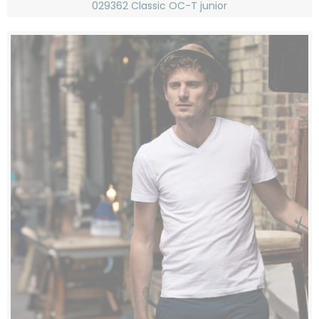
029362 Classic OC-T junior