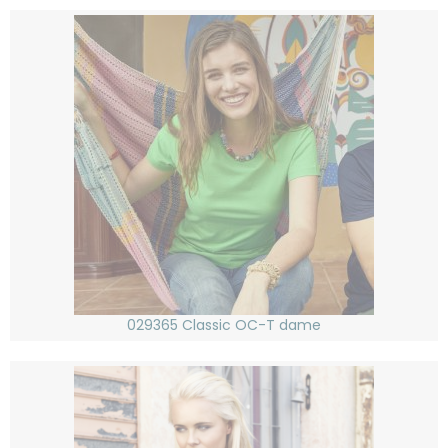
029365 Classic OC-T dame