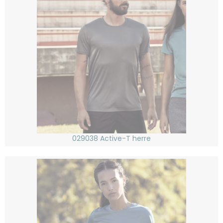
029038 Active-T herre