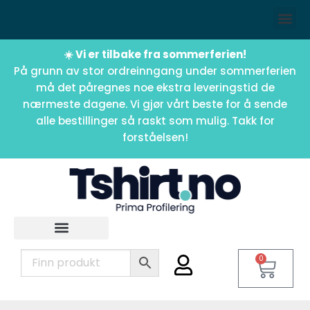
☀️ Vi er tilbake fra sommerferien!
På grunn av stor ordreinngang under sommerferien
må det påregnes noe ekstra leveringstid de
nærmeste dagene. Vi gjør vårt beste for å sende
alle bestillinger så raskt som mulig. Takk for
forståelsen!
0