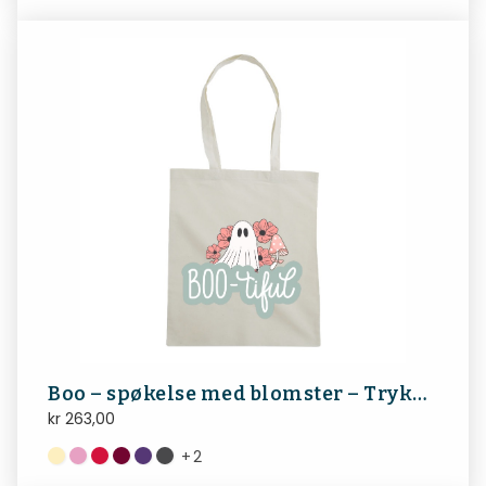
Boo – spøkelse med blomster – Trykk foran og bak. Halloween
kr
263,00
+
2