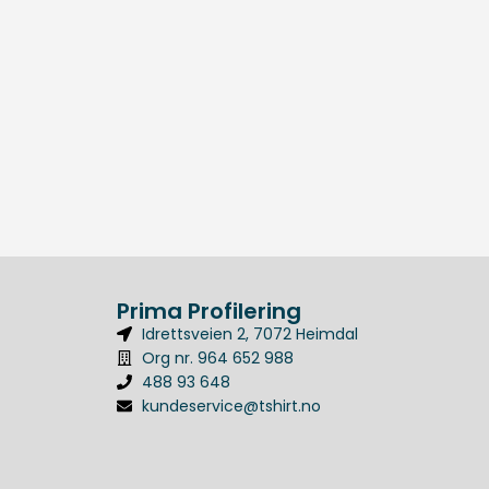
Prima Profilering
Idrettsveien 2, 7072 Heimdal
Org nr. 964 652 988
488 93 648
kundeservice@tshirt.no