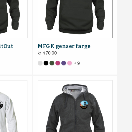
itOut
MFGK genser farge
kr
470,00
+
9