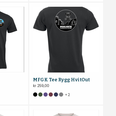
MFGK Tee Rygg HvitOut
kr
259,00
+
2