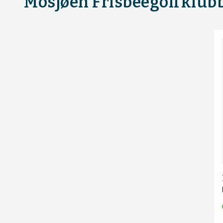
Mosjøen Frisbeegolfklub