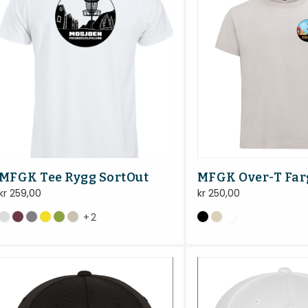
MFGK Over-T Far
MFGK Tee Rygg SortOut
kr
250,00
kr
259,00
+
2