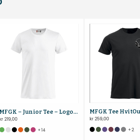
b
MFGK Tee HvitOu
MFGK – Junior Tee – Logo rygg
kr
259,00
kr
219,00
+
2
+
14