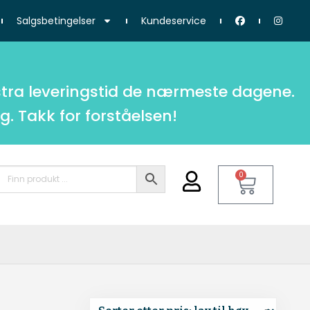
Salgsbetingelser
Kundeservice
tra leveringstid de nærmeste dagene.
g. Takk for forståelsen!
0