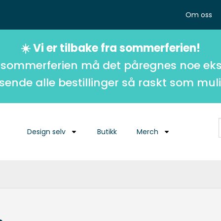
Om oss
☀️ Vi er tilbake fra sommerferien!
 sommerferien må det påregnes noe eks
 sende alle bestillinger så raskt som muli
Design selv
Butikk
Merch