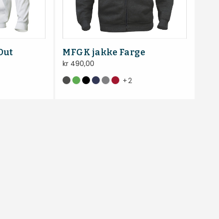
Out
MFGK jakke Farge
kr
490,00
+
2