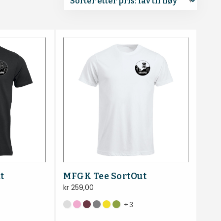
t
MFGK Tee SortOut
kr
259,00
+
3