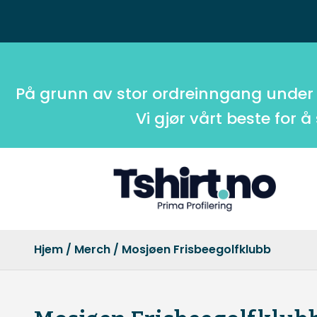
På grunn av stor ordreinngang under
Vi gjør vårt beste for å
Hjem
/
Merch
/ Mosjøen Frisbeegolfklubb