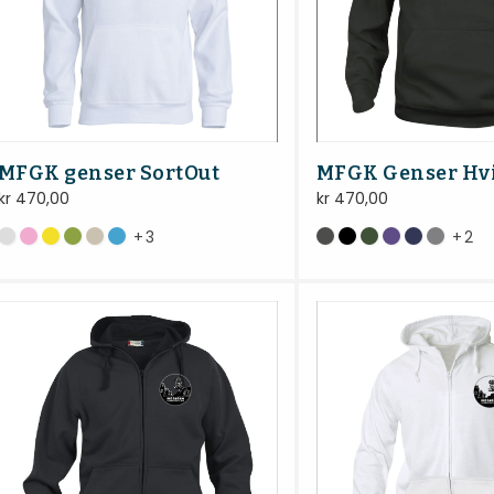
MFGK genser SortOut
MFGK Genser Hv
kr
470,00
kr
470,00
+
3
+
2