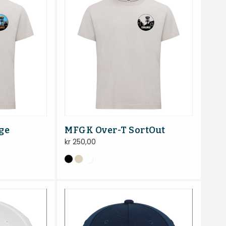
ge
MFGK Over-T SortOut
kr
250,00