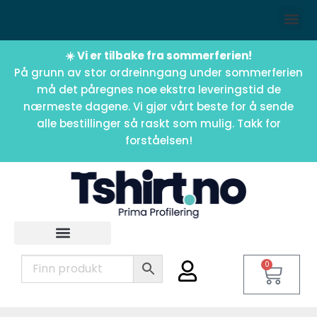
☀️ Vi er tilbake fra sommerferien!
På grunn av stor ordreinngang under sommerferien
må det påregnes noe ekstra leveringstid de
nærmeste dagene. Vi gjør vårt beste for å sende
alle bestillinger så raskt som mulig. Takk for
forståelsen!
0