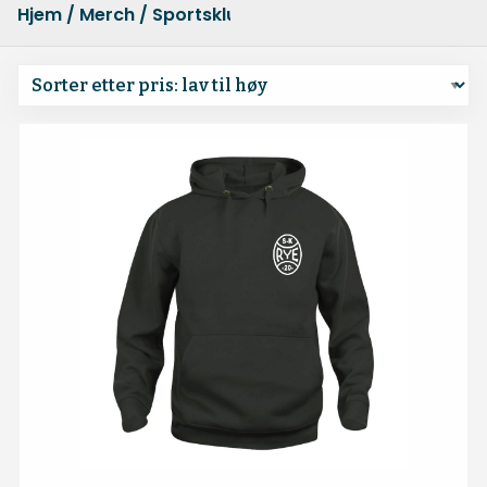
Hjem
/
Merch
/ Sportsklubben Rye