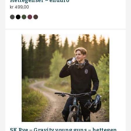
Hettegenser – enduro
kr
499,00
SK Rye – Gravity young guns – hettegenser