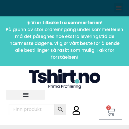
☀️ Vi er tilbake fra sommerferien!
På grunn av stor ordreinngang under sommerferien
må det påregnes noe ekstra leveringstid de
nærmeste dagene. Vi gjør vårt beste for å sende
alle bestillinger så raskt som mulig. Takk for
forståelsen!
0