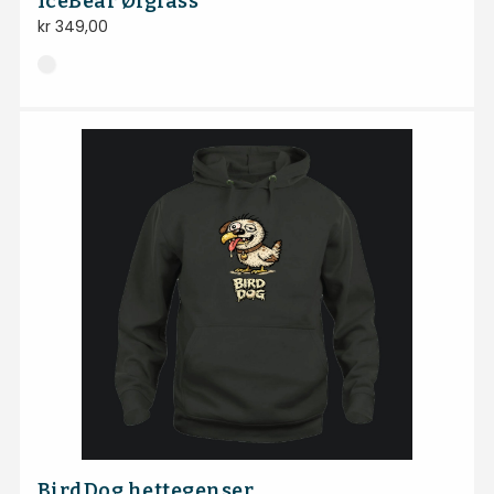
IceBear Ølglass
kr
349,00
BirdDog hettegenser