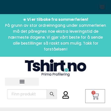
☀️ Vi er tilbake fra sommerferien!
På grunn av stor ordreinngang under sommerferien
må det påregnes noe ekstra leveringstid de
nærmeste dagene. Vi gjør vårt beste for å sende
alle bestillinger så raskt som mulig. Takk for
forståelsen!
0