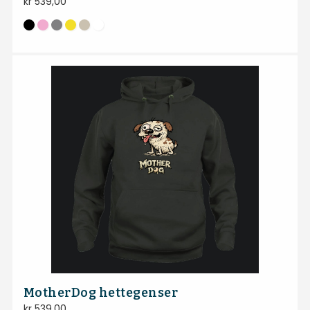
kr
539,00
MotherDog hettegenser
kr
539,00