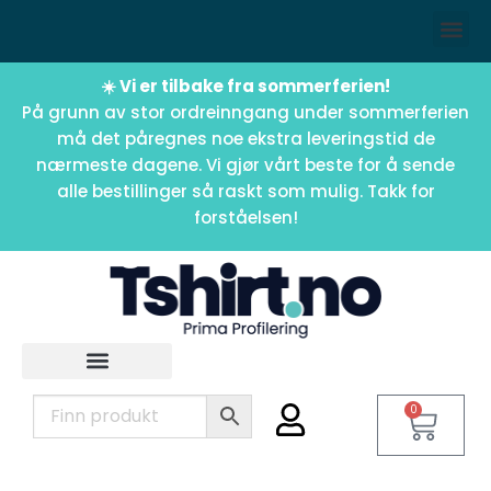
☀️ Vi er tilbake fra sommerferien!
På grunn av stor ordreinngang under sommerferien
må det påregnes noe ekstra leveringstid de
nærmeste dagene. Vi gjør vårt beste for å sende
alle bestillinger så raskt som mulig. Takk for
forståelsen!
0