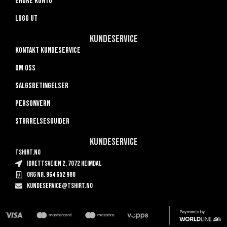
Endre konto
Logg ut
Kundeservice
Kontakt kundeservice
Om oss
Salgsbetingelser
Personvern
Størrelsesguider
Kundeservice
TSHIRT.NO
Idrettsveien 2, 7072 Heimdal
Org nr. 964 652 988
kundeservice@tshirt.no