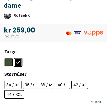
dame
Rotsekk
kr
259,00
Farge
Størrelser
34 / XS
36 / S
38 / M
40 / L
42 / XL
44 / XXL
Nullstill