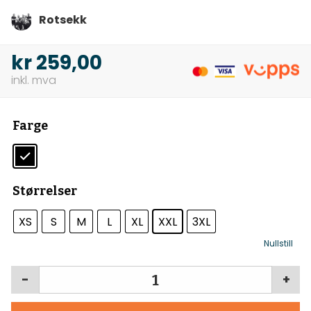
Rotsekk
kr
259,00
Farge
Størrelser
XS
S
M
L
XL
XXL
3XL
Nullstill
-
+