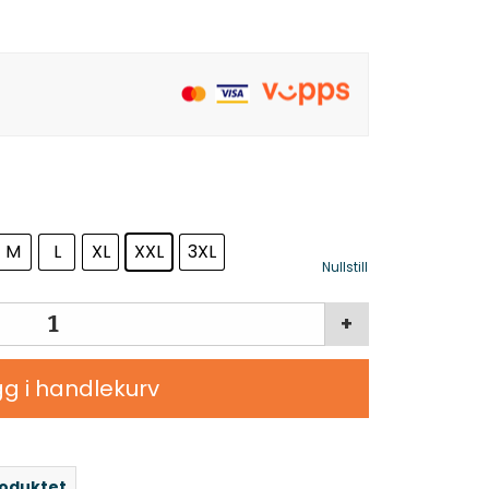
M
L
XL
XXL
3XL
Nullstill
+
g i handlekurv
roduktet