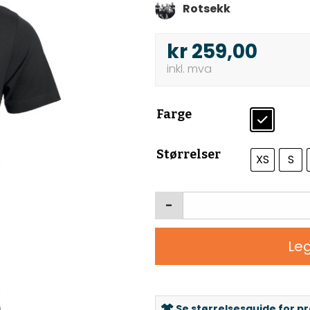
Rotsekk
kr
259,00
Farge
Størrelser
XS
S
-
Leg
Se størrelsesguide for p