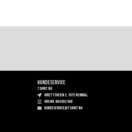
Kundeservice
TSHIRT.NO
Idrettsveien 2, 7072 Heimdal
Org nr. 964 652 988
kundeservice@tshirt.no