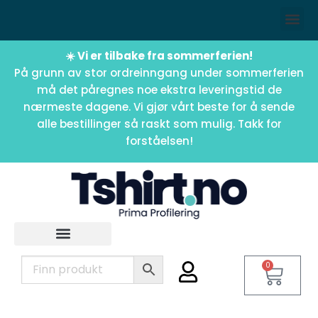
☀️ Vi er tilbake fra sommerferien!
På grunn av stor ordreinngang under sommerferien
må det påregnes noe ekstra leveringstid de
nærmeste dagene. Vi gjør vårt beste for å sende
alle bestillinger så raskt som mulig. Takk for
forståelsen!
0