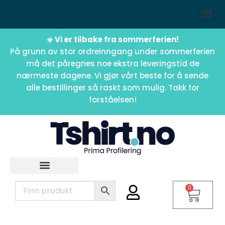
☀️ Vi er tilbake fra sommerferien!
På grunn av stor ordreinngang under sommerferien
må det påregnes noe ekstra leveringstid de
nærmeste dagene. Vi gjør vårt beste for å sende
alle bestillinger så raskt som mulig. Takk for
forståelsen!
0