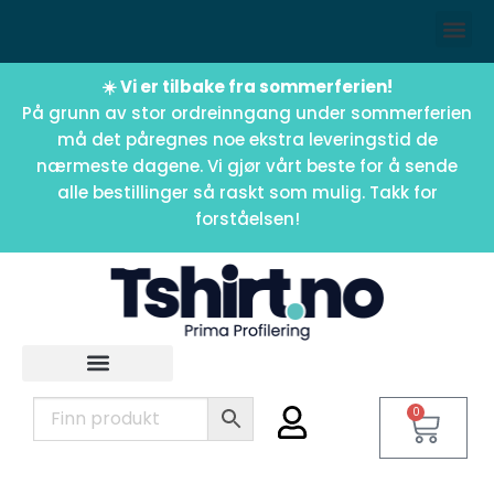
☀️ Vi er tilbake fra sommerferien!
På grunn av stor ordreinngang under sommerferien
må det påregnes noe ekstra leveringstid de
nærmeste dagene. Vi gjør vårt beste for å sende
alle bestillinger så raskt som mulig. Takk for
forståelsen!
0