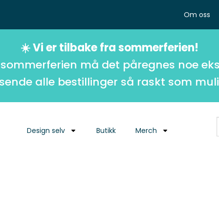
Om oss
☀️ Vi er tilbake fra sommerferien!
 sommerferien må det påregnes noe eks
 sende alle bestillinger så raskt som muli
Design selv
Butikk
Merch