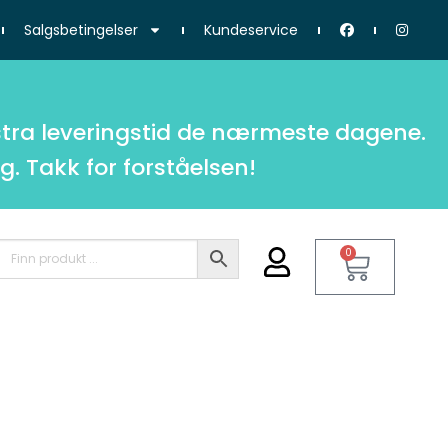
Salgsbetingelser
Kundeservice
tra leveringstid de nærmeste dagene.
g. Takk for forståelsen!
0