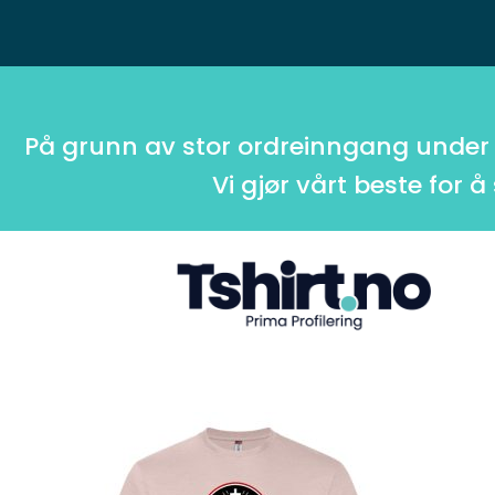
På grunn av stor ordreinngang under
Vi gjør vårt beste for å