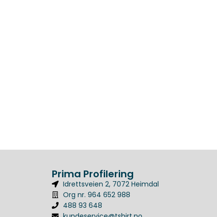
Prima Profilering
Idrettsveien 2, 7072 Heimdal
Org nr. 964 652 988
488 93 648
kundeservice@tshirt.no