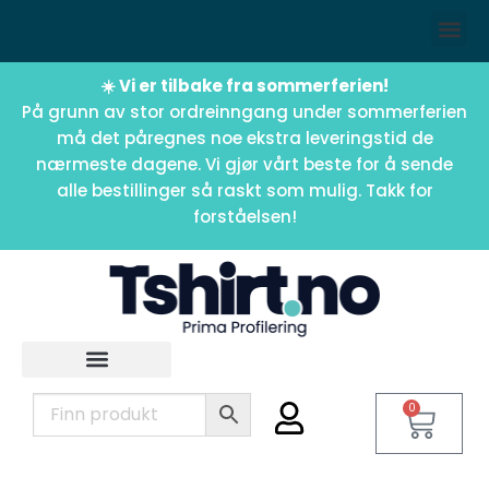
☀️ Vi er tilbake fra sommerferien!
På grunn av stor ordreinngang under sommerferien
må det påregnes noe ekstra leveringstid de
nærmeste dagene. Vi gjør vårt beste for å sende
alle bestillinger så raskt som mulig. Takk for
forståelsen!
0