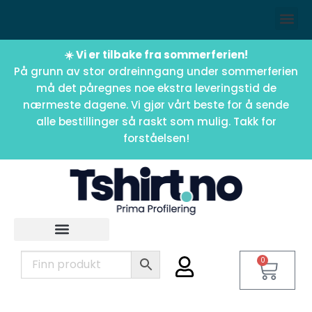
☀️ Vi er tilbake fra sommerferien!
På grunn av stor ordreinngang under sommerferien
må det påregnes noe ekstra leveringstid de
nærmeste dagene. Vi gjør vårt beste for å sende
alle bestillinger så raskt som mulig. Takk for
forståelsen!
0