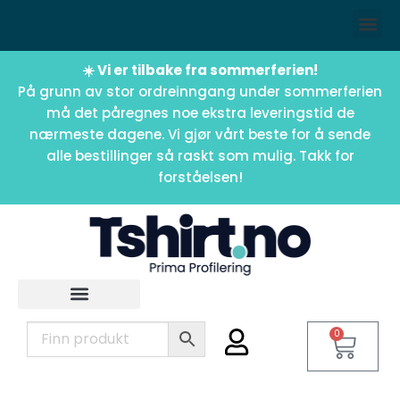
☀️ Vi er tilbake fra sommerferien!
På grunn av stor ordreinngang under sommerferien
må det påregnes noe ekstra leveringstid de
nærmeste dagene. Vi gjør vårt beste for å sende
alle bestillinger så raskt som mulig. Takk for
forståelsen!
0