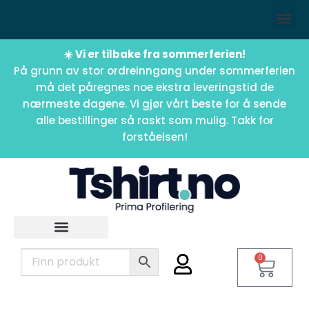
☀️ Vi er tilbake fra sommerferien!
På grunn av stor ordreinngang under sommerferien
må det påregnes noe ekstra leveringstid de
nærmeste dagene. Vi gjør vårt beste for å sende
alle bestillinger så raskt som mulig. Takk for
forståelsen!
0