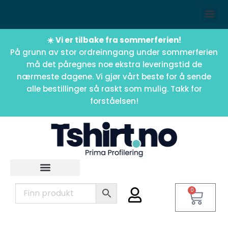
☀️ Vi er tilbake fra sommerferien!
På grunn av stor ordreinngang under sommerferien
må det påregnes noe ekstra leveringstid de
nærmeste dagene. Vi gjør vårt beste for å sende
alle bestillinger så raskt som mulig. Takk for
forståelsen!
0