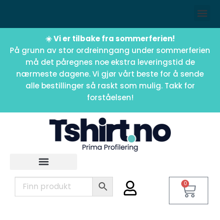
☀️ Vi er tilbake fra sommerferien!
På grunn av stor ordreinngang under sommerferien
må det påregnes noe ekstra leveringstid de
nærmeste dagene. Vi gjør vårt beste for å sende
alle bestillinger så raskt som mulig. Takk for
forståelsen!
0