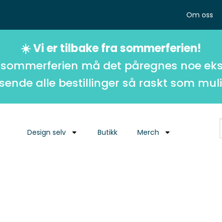
Om oss
☀️ Vi er tilbake fra sommerferien!
 sommerferien må det påregnes noe eks
 sende alle bestillinger så raskt som muli
Design selv
Butikk
Merch