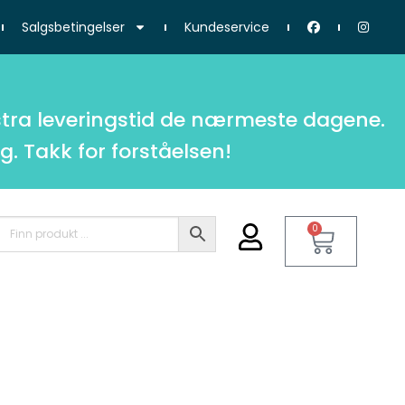
Salgsbetingelser
Kundeservice
tra leveringstid de nærmeste dagene.
g. Takk for forståelsen!
0