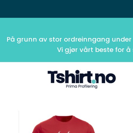
På grunn av stor ordreinngang under
Vi gjør vårt beste for å