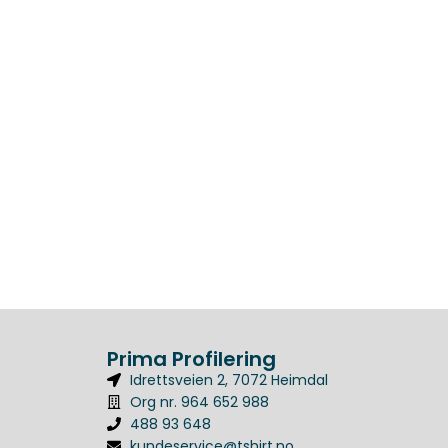
Prima Profilering
Idrettsveien 2, 7072 Heimdal
Org nr. 964 652 988
488 93 648
kundeservice@tshirt.no