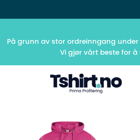
På grunn av stor ordreinngang under
Vi gjør vårt beste for å