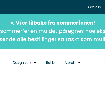
Om oss
☀️ Vi er tilbake fra sommerferien!
 sommerferien må det påregnes noe eks
 sende alle bestillinger så raskt som muli
Design selv
Butikk
Merch