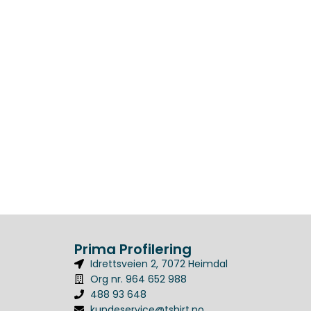
Prima Profilering
Idrettsveien 2, 7072 Heimdal
Org nr. 964 652 988
488 93 648
kundeservice@tshirt.no