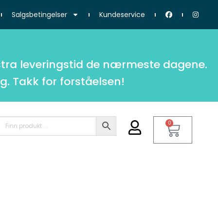
Salgsbetingelser
Kundeservice
tra leveringstid de nærmeste dagene.
g. Takk for forståelsen!
0