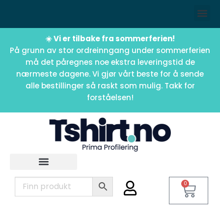
☀️ Vi er tilbake fra sommerferien!
På grunn av stor ordreinngang under sommerferien
må det påregnes noe ekstra leveringstid de
nærmeste dagene. Vi gjør vårt beste for å sende
alle bestillinger så raskt som mulig. Takk for
forståelsen!
0