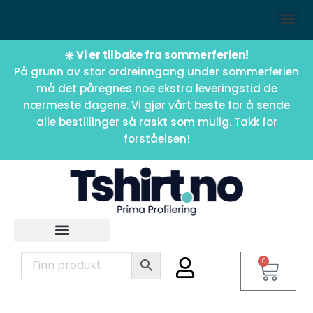
☀️ Vi er tilbake fra sommerferien!
På grunn av stor ordreinngang under sommerferien
må det påregnes noe ekstra leveringstid de
nærmeste dagene. Vi gjør vårt beste for å sende
alle bestillinger så raskt som mulig. Takk for
forståelsen!
0