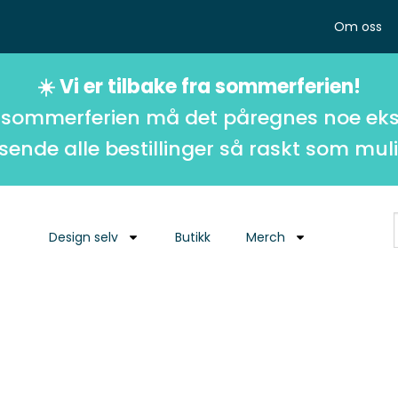
Om oss
☀️ Vi er tilbake fra sommerferien!
 sommerferien må det påregnes noe eks
 sende alle bestillinger så raskt som muli
Design selv
Butikk
Merch