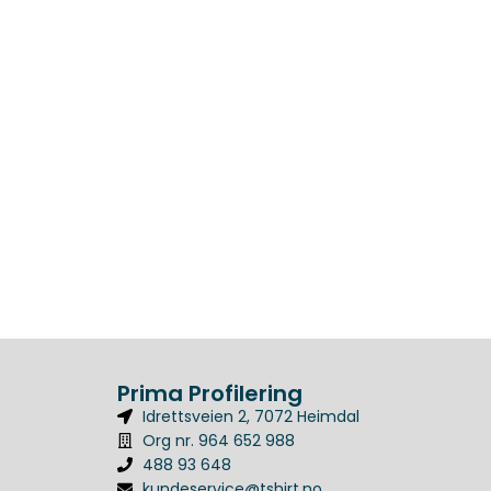
Prima Profilering
Idrettsveien 2, 7072 Heimdal
Org nr. 964 652 988
488 93 648
kundeservice@tshirt.no