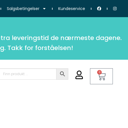
Salgsbetingelser
Kundeservice
tra leveringstid de nærmeste dagene.
g. Takk for forståelsen!
0