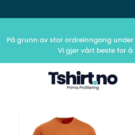
På grunn av stor ordreinngang under
Vi gjør vårt beste for å