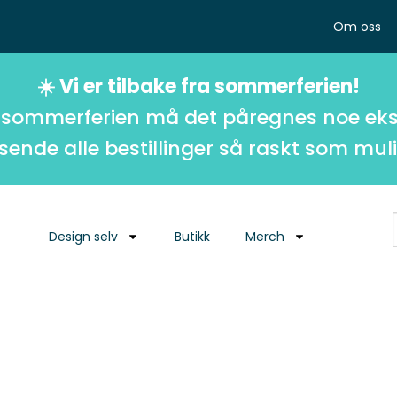
Om oss
☀️ Vi er tilbake fra sommerferien!
 sommerferien må det påregnes noe eks
 sende alle bestillinger så raskt som muli
Design selv
Butikk
Merch