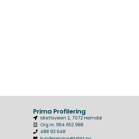
Prima Profilering
Idrettsveien 2, 7072 Heimdal
Org nr. 964 652 988
488 93 648
kundeservice@tshirt.no