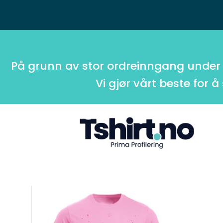
På grunn av stor ordreinngang under
Vi gjør vårt beste for å