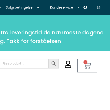
Salgsbetingelser
Kundeservice
tra leveringstid de nærmeste dagene.
g. Takk for forståelsen!
0