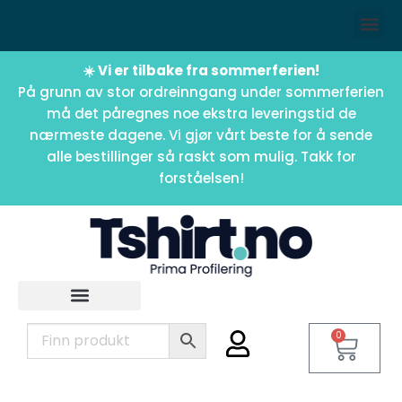
☀️ Vi er tilbake fra sommerferien!
På grunn av stor ordreinngang under sommerferien
må det påregnes noe ekstra leveringstid de
nærmeste dagene. Vi gjør vårt beste for å sende
alle bestillinger så raskt som mulig. Takk for
forståelsen!
0