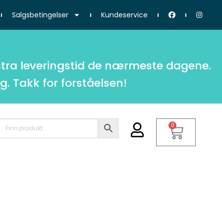
Salgsbetingelser
Kundeservice
tra leveringstid de nærmeste dagene.
g. Takk for forståelsen!
0