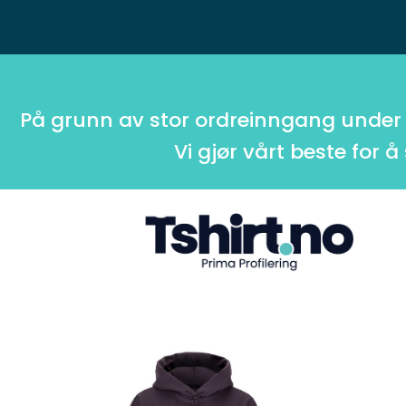
På grunn av stor ordreinngang under
Vi gjør vårt beste for å