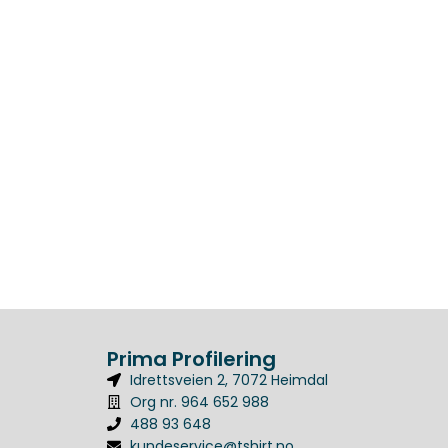
Prima Profilering
Idrettsveien 2, 7072 Heimdal
Org nr. 964 652 988
488 93 648
kundeservice@tshirt.no