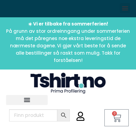
☀️ Vi er tilbake fra sommerferien!
På grunn av stor ordreinngang under sommerferien
må det påregnes noe ekstra leveringstid de
nærmeste dagene. Vi gjør vårt beste for å sende
alle bestillinger så raskt som mulig. Takk for
forståelsen!
0