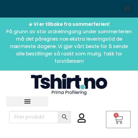
☀️ Vi er tilbake fra sommerferien!
På grunn av stor ordreinngang under sommerferien
må det påregnes noe ekstra leveringstid de
nærmeste dagene. Vi gjør vårt beste for å sende
alle bestillinger så raskt som mulig. Takk for
forståelsen!
0