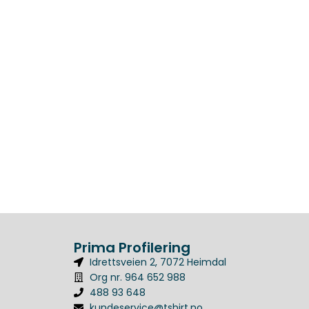
Prima Profilering
Idrettsveien 2, 7072 Heimdal
Org nr. 964 652 988
488 93 648
kundeservice@tshirt.no