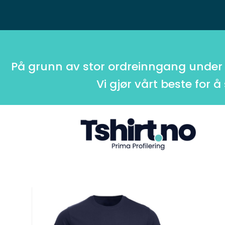
På grunn av stor ordreinngang under
Vi gjør vårt beste for å