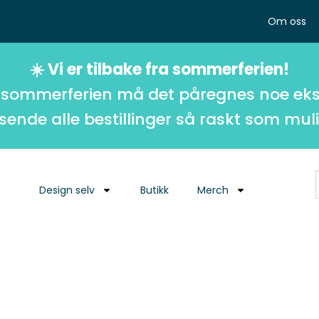
Om oss
☀️ Vi er tilbake fra sommerferien!
 sommerferien må det påregnes noe eks
 sende alle bestillinger så raskt som muli
Design selv
Butikk
Merch