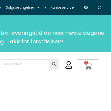
Salgsbetingelser
Kundeservice
tra leveringstid de nærmeste dagene.
g. Takk for forståelsen!
0