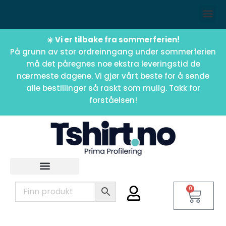
☀️ Vi er tilbake fra sommerferien!
På grunn av stor ordreinngang under sommerferien
må det påregnes noe ekstra leveringstid de
nærmeste dagene. Vi gjør vårt beste for å sende
alle bestillinger så raskt som mulig. Takk for
forståelsen!
0