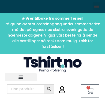
☀️ Vi er tilbake fra sommerferien!
På grunn av stor ordreinngang under sommerferien
må det påregnes noe ekstra leveringstid de
nærmeste dagene. Vi gjør vårt beste for å sende
alle bestillinger så raskt som mulig. Takk for
forståelsen!
0