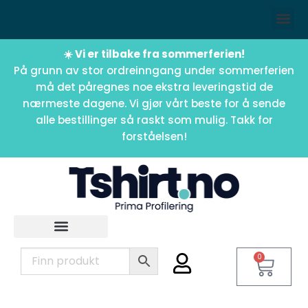
☀️ Vi er tilbake fra sommerferien!
På grunn av stor ordreinngang under sommerferien
må det påregnes noe ekstra leveringstid de
nærmeste dagene. Vi gjør vårt beste for å sende
alle bestillinger så raskt som mulig. Takk for
forståelsen!
0