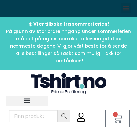
☀️ Vi er tilbake fra sommerferien!
På grunn av stor ordreinngang under sommerferien
må det påregnes noe ekstra leveringstid de
nærmeste dagene. Vi gjør vårt beste for å sende
alle bestillinger så raskt som mulig. Takk for
forståelsen!
0