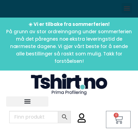
☀️ Vi er tilbake fra sommerferien!
På grunn av stor ordreinngang under sommerferien
må det påregnes noe ekstra leveringstid de
nærmeste dagene. Vi gjør vårt beste for å sende
alle bestillinger så raskt som mulig. Takk for
forståelsen!
0