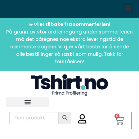
☀️ Vi er tilbake fra sommerferien!
På grunn av stor ordreinngang under sommerferien
må det påregnes noe ekstra leveringstid de
nærmeste dagene. Vi gjør vårt beste for å sende
alle bestillinger så raskt som mulig. Takk for
forståelsen!
0