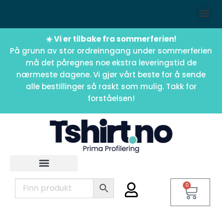
☀️ Vi er tilbake fra sommerferien!
På grunn av stor ordreinngang under sommerferien
må det påregnes noe ekstra leveringstid de
nærmeste dagene. Vi gjør vårt beste for å sende
alle bestillinger så raskt som mulig. Takk for
forståelsen!
0