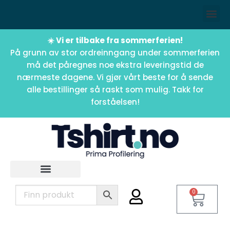
☀️ Vi er tilbake fra sommerferien!
På grunn av stor ordreinngang under sommerferien
må det påregnes noe ekstra leveringstid de
nærmeste dagene. Vi gjør vårt beste for å sende
alle bestillinger så raskt som mulig. Takk for
forståelsen!
0