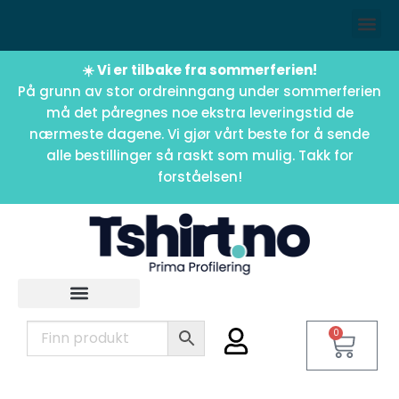
☀️ Vi er tilbake fra sommerferien!
På grunn av stor ordreinngang under sommerferien
må det påregnes noe ekstra leveringstid de
nærmeste dagene. Vi gjør vårt beste for å sende
alle bestillinger så raskt som mulig. Takk for
forståelsen!
0