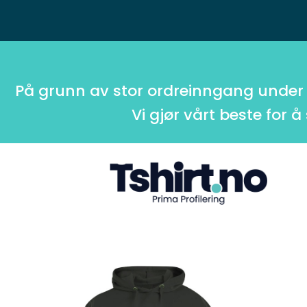
På grunn av stor ordreinngang under
Vi gjør vårt beste for å