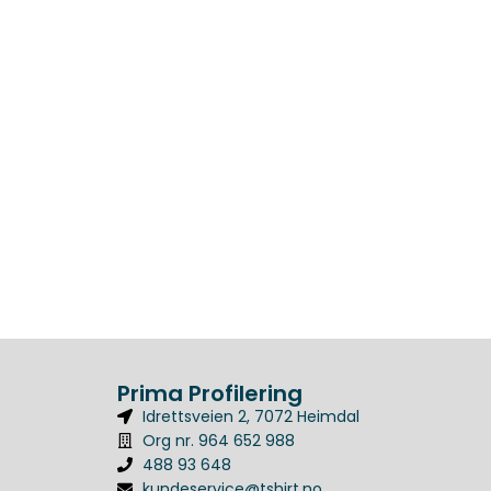
Prima Profilering
Idrettsveien 2, 7072 Heimdal
Org nr. 964 652 988
488 93 648
kundeservice@tshirt.no