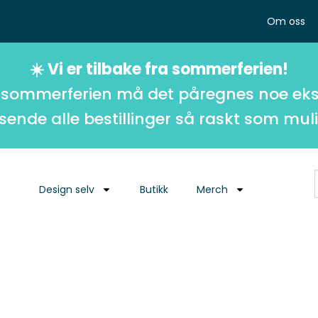
Om oss
☀️ Vi er tilbake fra sommerferien!
 sommerferien må det påregnes noe eks
 sende alle bestillinger så raskt som muli
Design selv
Butikk
Merch