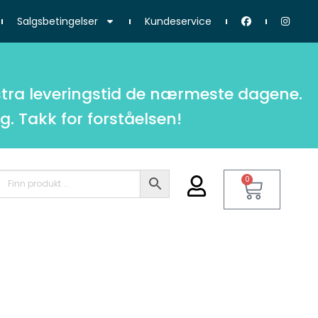
Salgsbetingelser
Kundeservice
tra leveringstid de nærmeste dagene.
g. Takk for forståelsen!
0