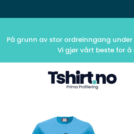
På grunn av stor ordreinngang under
Vi gjør vårt beste for å