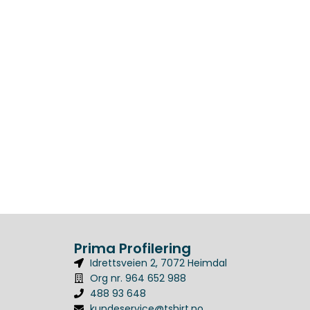
Prima Profilering
Idrettsveien 2, 7072 Heimdal
Org nr. 964 652 988
488 93 648
kundeservice@tshirt.no