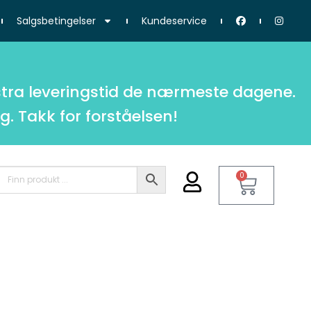
Salgsbetingelser
Kundeservice
tra leveringstid de nærmeste dagene.
g. Takk for forståelsen!
0