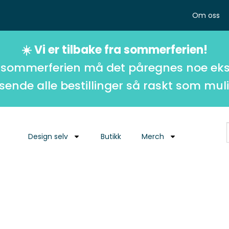
Om oss
☀️ Vi er tilbake fra sommerferien!
 sommerferien må det påregnes noe eks
 sende alle bestillinger så raskt som muli
Design selv
Butikk
Merch