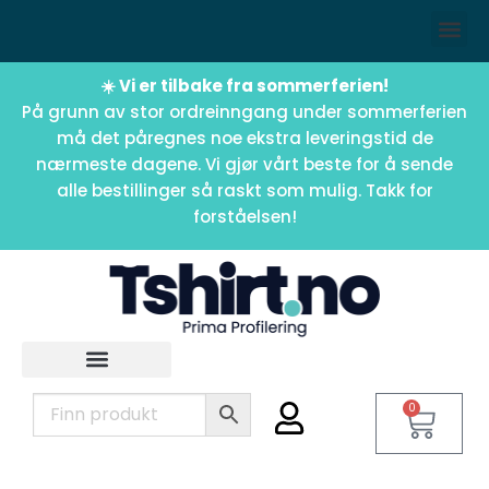
☀️ Vi er tilbake fra sommerferien!
På grunn av stor ordreinngang under sommerferien
må det påregnes noe ekstra leveringstid de
nærmeste dagene. Vi gjør vårt beste for å sende
alle bestillinger så raskt som mulig. Takk for
forståelsen!
0