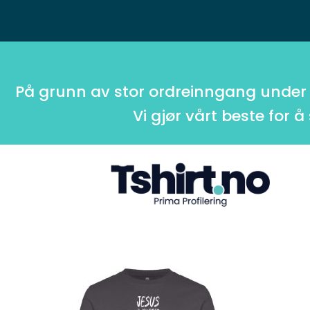
På grunn av stor ordreinngang under
Vi gjør vårt beste for å