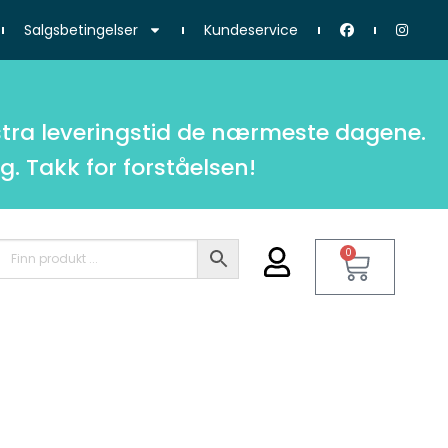
Salgsbetingelser
Kundeservice
tra leveringstid de nærmeste dagene.
g. Takk for forståelsen!
0