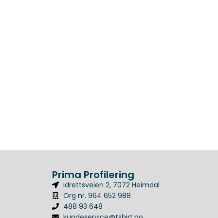
Prima Profilering
Idrettsveien 2, 7072 Heimdal
Org nr. 964 652 988
488 93 648
kundeservice@tshirt.no