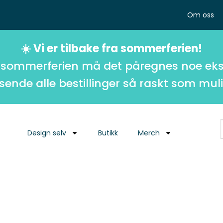
Om oss
☀️ Vi er tilbake fra sommerferien!
 sommerferien må det påregnes noe eks
 sende alle bestillinger så raskt som muli
Design selv
Butikk
Merch