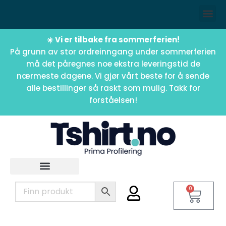
☀️ Vi er tilbake fra sommerferien!
På grunn av stor ordreinngang under sommerferien
må det påregnes noe ekstra leveringstid de
nærmeste dagene. Vi gjør vårt beste for å sende
alle bestillinger så raskt som mulig. Takk for
forståelsen!
0