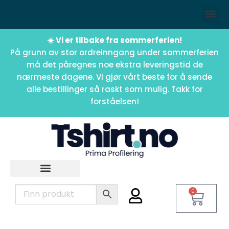
☀️ Vi er tilbake fra sommerferien!
På grunn av stor ordreinngang under sommerferien
må det påregnes noe ekstra leveringstid de
nærmeste dagene. Vi gjør vårt beste for å sende
alle bestillinger så raskt som mulig. Takk for
forståelsen!
0