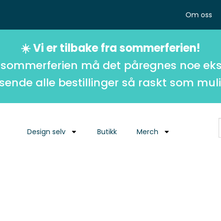
Om oss
☀️ Vi er tilbake fra sommerferien!
 sommerferien må det påregnes noe eks
 sende alle bestillinger så raskt som muli
Design selv
Butikk
Merch