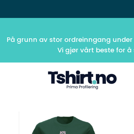
På grunn av stor ordreinngang under
Vi gjør vårt beste for å