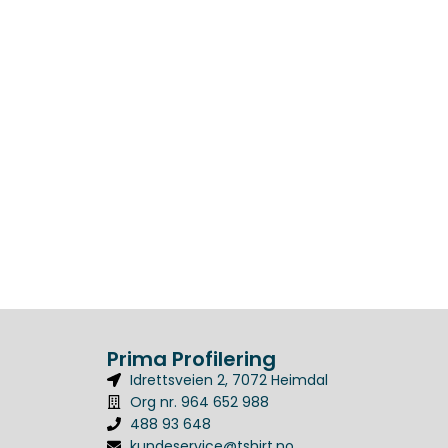
Prima Profilering
Idrettsveien 2, 7072 Heimdal
Org nr. 964 652 988
488 93 648
kundeservice@tshirt.no