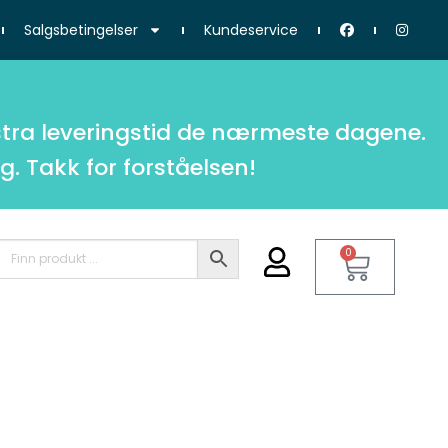
Salgsbetingelser
Kundeservice
tra leveringstid de nærmeste dagene.
g. Takk for forståelsen!
0